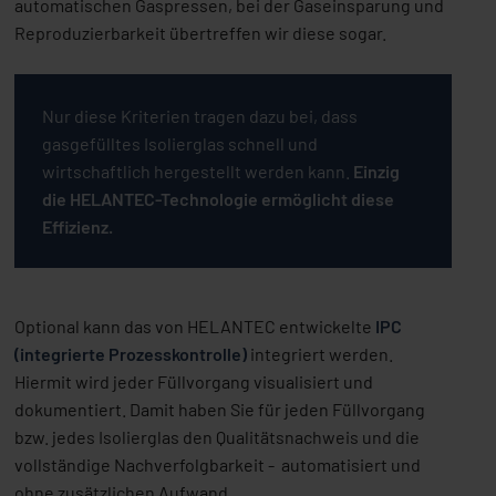
automatischen Gaspressen, bei der Gaseinsparung und
Reproduzierbarkeit übertreffen wir diese sogar.
Nur diese Kriterien tragen dazu bei, dass
gasgefülltes Isolierglas schnell und
wirtschaftlich hergestellt werden kann.
Einzig
die HELANTEC-Technologie ermöglicht diese
Effizienz.
Optional kann das von HELANTEC entwickelte
IPC
(integrierte Prozesskontrolle)
integriert werden.
Hiermit wird jeder Füllvorgang visualisiert und
dokumentiert. Damit haben Sie für jeden Füllvorgang
bzw. jedes Isolierglas den Qualitätsnachweis und die
vollständige Nachverfolgbarkeit - automatisiert und
ohne zusätzlichen Aufwand.