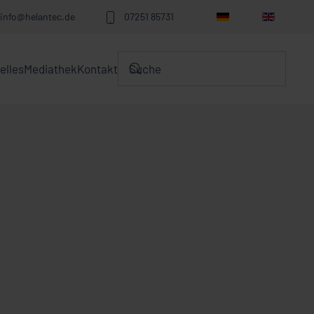
info@helantec.de
07251 85731
elles
Mediathek
Kontakt